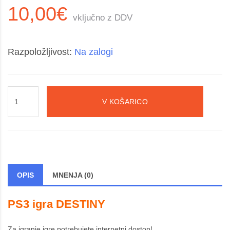
10,00€
vključno z DDV
Razpoložljivost:
Na zalogi
V KOŠARICO
OPIS
MNENJA (0)
PS3 igra DESTINY
Za igranje igre potrebujete internetni dostop!