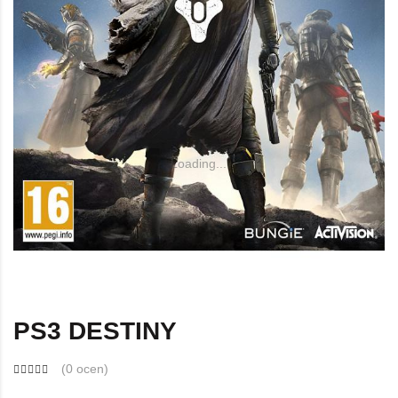
Loading...
PS3 DESTINY
(
0 ocen
)