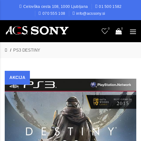
Celovška cesta 108, 1000 Ljubljana
01 500 1582
070 555 108
info@acssony.si
0
0
PS3 DESTINY
AKCIJA