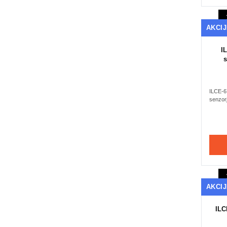
AKCI
I
ILCE-67
senzor
AKCI
ILC