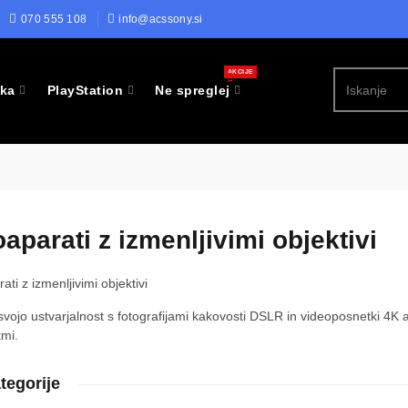
070 555 108
info@acssony.si
AKCIJE
ika
PlayStation
Ne spreglej
aparati z izmenljivimi objektivi
ati z izmenljivimi objektivi
 svojo ustvarjalnost s fotografijami kakovosti DSLR in videoposnetki 4K a
mi.
tegorije