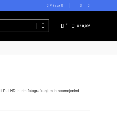
Prijava
0
0
/
0,00€
li Full HD, hitrim fotografiranjem in neomejenimi