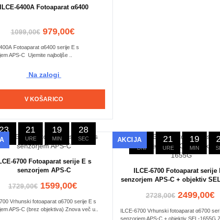
ILCE-6400A Fotoaparat α6400
979,00€
1099,00€
400A Fotoaparat α6400 serije E s
em APS-C Ujemite najboljše ..
Na zalogi
V KOŠARICO
23
21
19
27
23
21
19
DNI
URE
MIN
SEC
JA
AKCIJA
DNI
URE
MIN
S
LCE-6700 Fotoaparat serije E s
senzorjem APS-C
ILCE-6700 Fotoaparat serije 
senzorjem APS-C + objektiv SE
1599,00€
1729,00€
2499,00€
2728,00€
00 Vrhunski fotoaparat α6700 serije E s
jem APS-C (brez objektiva) Znova več u..
ILCE-6700 Vrhunski fotoaparat α6700 seri
senzorjem APS-C + objektiv SEL-1655G Z