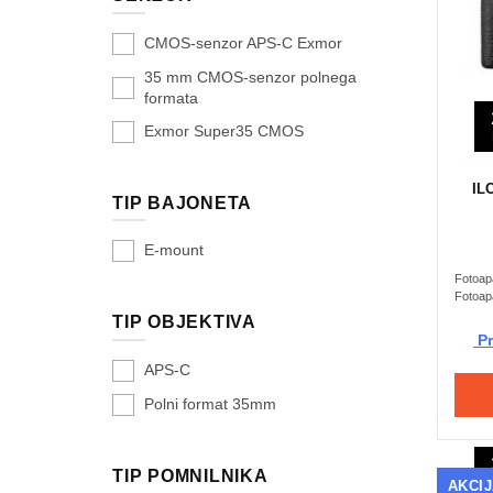
CMOS-senzor APS-C Exmor
35 mm CMOS-senzor polnega
formata
Exmor Super35 CMOS
IL
TIP BAJONETA
E-mount
Fotoapa
Fotoapa
TIP OBJEKTIVA
Pr
APS-C
Polni format 35mm
TIP POMNILNIKA
AKCI