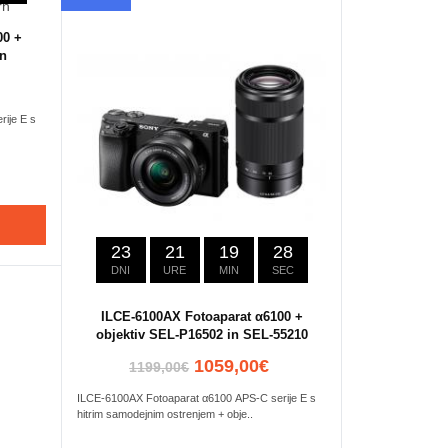
00 +
rn
ije E s
23
21
19
27
DNI
URE
MIN
SEC
ILCE-6100AX Fotoaparat α6100 +
objektiv SEL-P16502 in SEL-55210
1059,00€
1199,00€
ILCE-6100AX Fotoaparat α6100 APS-C serije E s
hitrim samodejnim ostrenjem + obje..