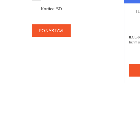
Kartice SD
I
ILCE-6
hitrim 