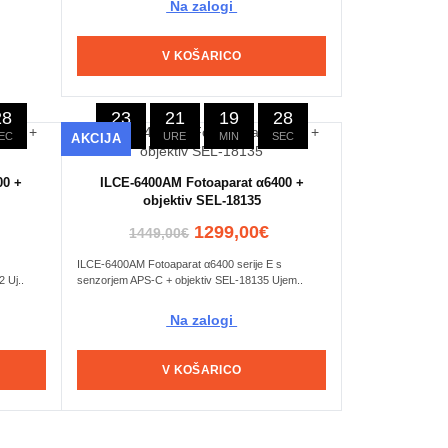
Na zalogi
V KOŠARICO
27
23
21
19
27
EC
DNI
URE
MIN
SEC
AKCIJA
00 +
ILCE-6400AM Fotoaparat α6400 +
objektiv SEL-18135
1299,00€
1449,00€
ILCE-6400AM Fotoaparat α6400 serije E s
 Uj..
senzorjem APS-C + objektiv SEL-18135 Ujem..
Na zalogi
V KOŠARICO