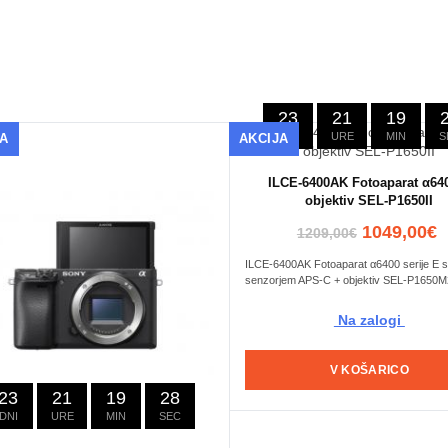
23
21
19
DNI
URE
MIN
S
JA
AKCIJA
ILCE-6400AK Fotoaparat α64
objektiv SEL-P1650II
1049,00€
1209,00€
ILCE-6400AK Fotoaparat α6400 serije E s
senzorjem APS-C + objektiv SEL-P1650M2
Na zalogi
V KOŠARICO
23
21
19
27
DNI
URE
MIN
SEC