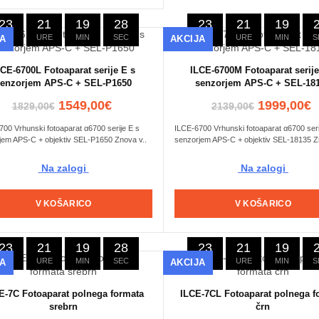
23
21
19
27
23
21
19
DNI
URE
MIN
SEC
DNI
URE
MIN
S
JA
AKCIJA
LCE-6700L Fotoaparat serije E s
ILCE-6700M Fotoaparat serije
senzorjem APS-C + SEL-P1650
senzorjem APS-C + SEL-18
1549,00€
1999,00€
1829,00€
2139,00€
00 Vrhunski fotoaparat α6700 serije E s
ILCE-6700 Vrhunski fotoaparat α6700 seri
jem APS-C + objektiv SEL-P1650 Znova v..
senzorjem APS-C + objektiv SEL-18135 Z
Na zalogi
Na zalogi
V KOŠARICO
V KOŠARICO
23
21
19
27
23
21
19
DNI
URE
MIN
SEC
DNI
URE
MIN
S
JA
AKCIJA
E-7C Fotoaparat polnega formata
ILCE-7CL Fotoaparat polnega f
srebrn
črn