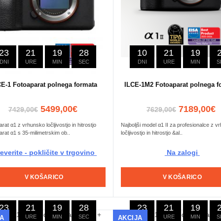
23
21
19
27
10
21
19
DNI
URE
MIN
SEC
DNI
URE
MIN
S
CE-1 Fotoaparat polnega formata
ILCE-1M2 Fotoaparat polnega f
5499,00€
7189,00€
7429,00€
7629,00€
rat α1 z vrhunsko ločljivostjo in hitrostjo
Najboljši model α1 II za profesionalce z v
rat α1 s 35-milimetrskim ob..
ločljivostjo in hitrostjo &al..
everite - pokličite v trgovino
Na zalogi
V KOŠARICO
V KOŠARICO
23
21
19
27
23
21
19
DNI
URE
MIN
SEC
DNI
URE
MIN
S
JA
AKCIJA