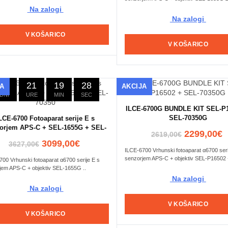
Na zalogi
Na zalogi
V KOŠARICO
V KOŠARICO
23
21
19
27
JA
AKCIJA
DNI
URE
MIN
SEC
ILCE-6700G BUNDLE KIT SEL-P
SEL-70350G
LCE-6700 Fotoaparat serije E s
orjem APS-C + SEL-1655G + SEL-
2299,00€
2619,00€
70350
3099,00€
3627,00€
ILCE-6700 Vrhunski fotoaparat α6700 seri
senzorjem APS-C + objektiv SEL-P16502 +
00 Vrhunski fotoaparat α6700 serije E s
jem APS-C + objektiv SEL-1655G ..
Na zalogi
Na zalogi
V KOŠARICO
V KOŠARICO