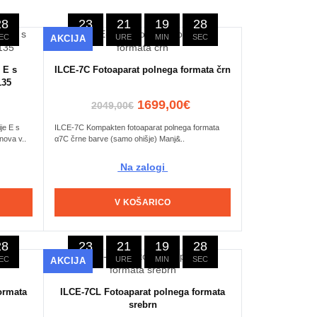
27
23
21
19
27
EC
DNI
URE
MIN
SEC
AKCIJA
 E s
ILCE-7C Fotoaparat polnega formata črn
135
1699,00€
2049,00€
je E s
ILCE-7C Kompakten fotoaparat polnega formata
nova v..
α7C črne barve (samo ohišje) Manj&..
Na zalogi
V KOŠARICO
27
23
21
19
27
EC
DNI
URE
MIN
SEC
AKCIJA
ormata
ILCE-7CL Fotoaparat polnega formata
srebrn