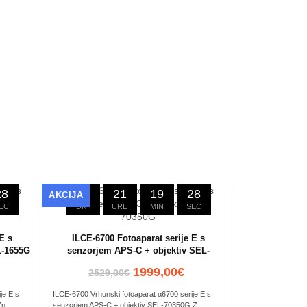
27
23
21
19
27
AKCIJA
EC
DNI
URE
MIN
SEC
E s
ILCE-6700 Fotoaparat serije E s
L-1655G
senzorjem APS-C + objektiv SEL-
70350G
1999,00€
2529,00€
je E s
ILCE-6700 Vrhunski fotoaparat α6700 serije E s
n..
senzorjem APS-C + objektiv SEL-70350G Z..