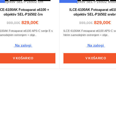
LCE-6100AK Fotoaparat α6100 +
ILCE-6100AK Fotoaparat α61
objektiv SEL-P16502 črn
objektiv SEL-P16502 sreb
829,00€
829,00€
999,00€
999,00€
100AK Fotoaparat α6100 APS-C serije E s
ILCE-6100AK Fotoaparat α6100 APS-C ser
samodejnim ostrenjem + obje..
hitrim samodejnim ostrenjem + obje..
Na zalogi
Na zalogi
V KOŠARICO
V KOŠARICO