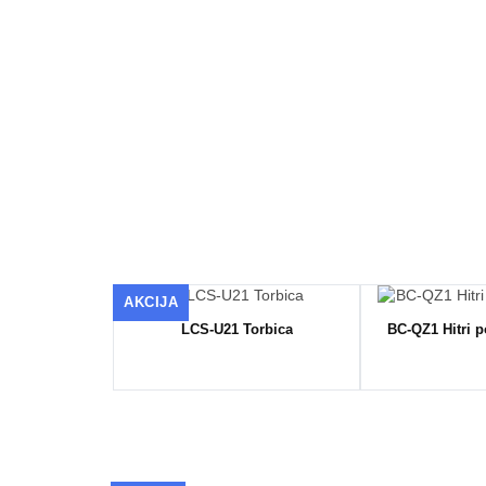
AKCIJA
LCS-U21 Torbica
BC-QZ1 Hitri po
ni daljinski
alnik