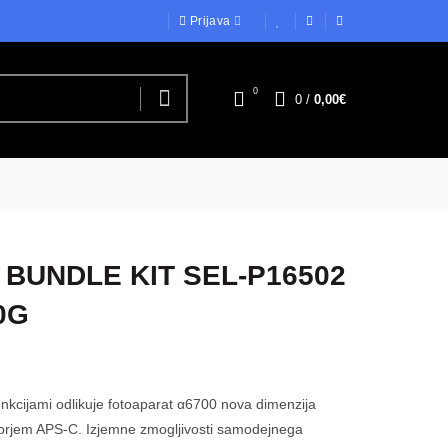
Prijava
0
0
/
0,00€
 BUNDLE KIT SEL-P16502
0G
unkcijami odlikuje fotoaparat α6700 nova dimenzija
orjem APS-C. Izjemne zmogljivosti samodejnega