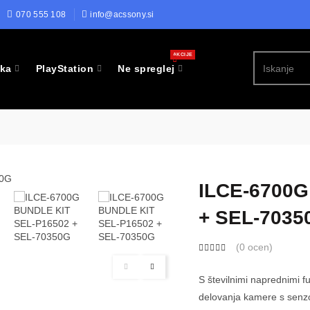
070 555 108
info@acssony.si
AKCIJE
ika
PlayStation
Ne spreglej
ILCE-6700G
+ SEL-7035
(
0 ocen
)
S številnimi naprednimi f
delovanja kamere s senz