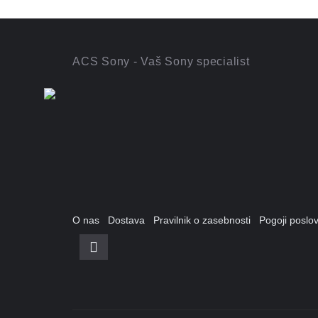
ACS Sony - Vaš Sony specialist
O nas
Dostava
Pravilnik o zasebnosti
Pogoji posl