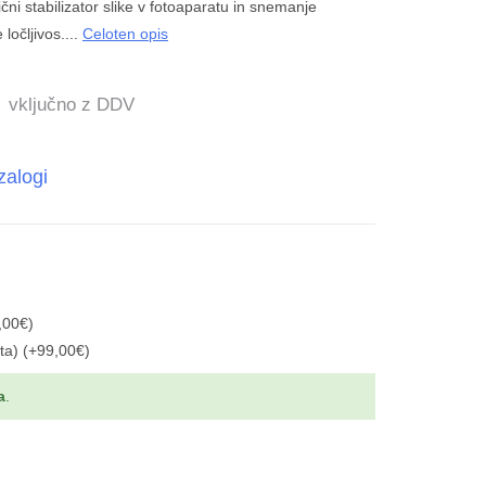
ični stabilizator slike v fotoaparatu in snemanje
ločljivos....
Celoten opis
vključno z DDV
zalogi
0,00€)
ta) (+99,00€)
a
.