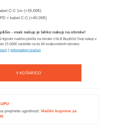
kabel C-C 1m (+35,00€)
PD + kabel C-C (+40,00€)
&Go - vsak nakup je lahko nakup na obroke!
ši trgovini nudimo plačila na obroke z NLB Buy&Go! Svoj nakup v
 do 15.000€ razdelite na do 84 enakovrednih obrokov.
|
macij
Informativni izračun
V KOŠARICO
KUPU
ka prejmete ugodnost:
Vračilo kupnine za
0€