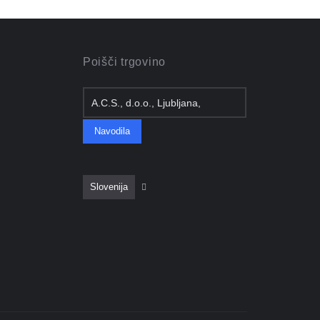
Poišči trgovino
A.C.S., d.o.o., Ljubljana,
Celovška cesta 108, 1000
Navodila
Ljubljana
Slovenija