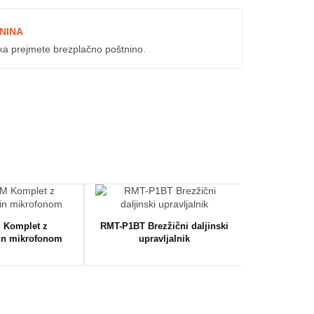
NINA
ka prejmete brezplačno poštnino.
 Komplet z
RMT-P1BT Brezžični daljinski
ECM-W2BT Br
in mikrofonom
upravljalnik