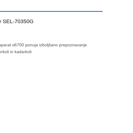
iv
SEL-70350G
oaparat α6700 ponuja izboljšano prepoznavanje
rkoli in kadarkoli.