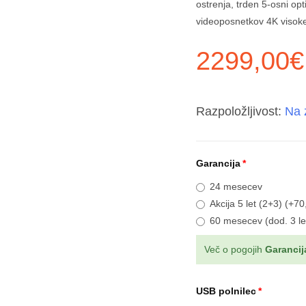
ostrenja, trden 5-osni opt
videoposnetkov 4K visoke 
2299,00€
Razpoložljivost:
Na 
Garancija
24 mesecev
Akcija 5 let (2+3) (+7
60 mesecev (dod. 3 le
Več o pogojih
Garancij
USB polnilec