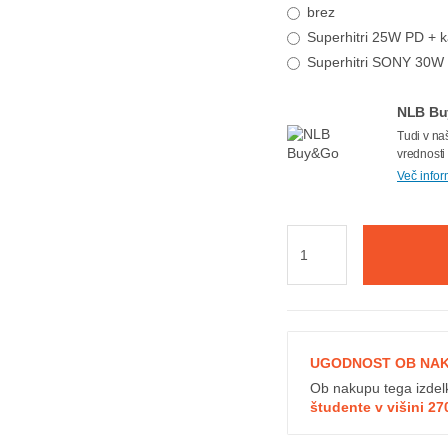
brez
Superhitri 25W PD + 
Superhitri SONY 30W 
NLB Buy
Tudi v na
vrednosti
Več infor
UGODNOST OB NA
Ob nakupu tega izdel
študente v višini 27