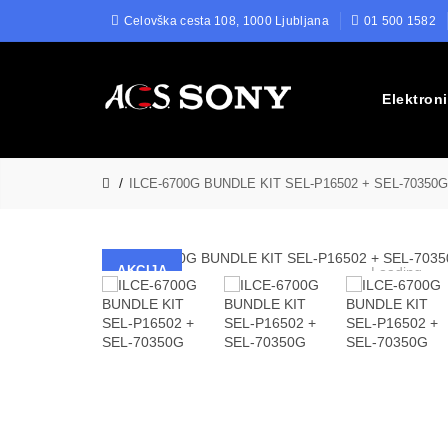
Celovška cesta 108, 1000 Ljubljana
01 500 1582
Elektron
ILCE-6700G BUNDLE KIT SEL-P16502 + SEL-70350G
AKCIJA
Loading...