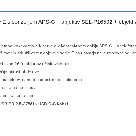
e E s senzorjem APS-C + objektiv
SEL-P16502
+ objekt
izjemno kakovostjo slik serije α v kompaktnem ohišju APS-C. Lahek fot
ilmov in združljivost z objektivi serije E za ustvarjalne pustolovščine, kje
ižno 26,0 milijonov učinkovitih pik
jo hitrost obdelave
 subjektov, samodejno ostrenje in sledenje
 za snemanje filmov
kamer Cinema Line
r USB PD 2,5-27W in USB C-C kabel