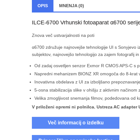
OPIS
MNENJA (0)
ILCE-6700 Vrhunski fotoaparat α6700 serij
Znova več ustvarjalnosti na poti
α6700 združuje najnovejše tehnologije UI s Sonyjevo 
subjektov, najnovejšo tehnologijo za zajem fotografij in f
Od zadaj osvetljen senzor Exmor R CMOS APS-C s pribl
Napredni mehanizem BIONZ XR omogoča do 8-krat viš
Inovativna obdelava z UI za izboljšano prepoznavanje
5-osna stabilizacija slike v ohišju z aktivnim načinom
Velika zmogljivost snemanja filmov, podedovana od 
V priloženi opremi ni polnilca. Ustreza AC adapte
Več informacij o izdelku