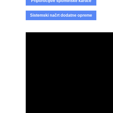
Priporočljive spominske kartice
Sistemski načrt dodatne opreme