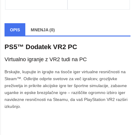
OPIS
MNENJA (0)
PS5™ Dodatek VR2 PC
Virtualno igranje z VR2 tudi na PC
Brskajte, kupujte in igrajte na tisoče iger virtualne resničnosti na
Steam™. Odkrijte odprte svetove za več igralcev, grozljivke
preživetja in prikrite akcijske igre ter športne simulacije, zabavne
uganke in epske brezplačne igre – raziščite ogromno izbiro iger
navidezne resničnosti na Steamu, da vaš PlayStation VR2 razširi
izkušnjo.