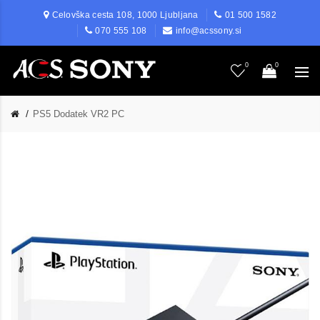
Celovška cesta 108, 1000 Ljubljana
01 500 1582
070 555 108
info@acssony.si
0
0
PS5 Dodatek VR2 PC