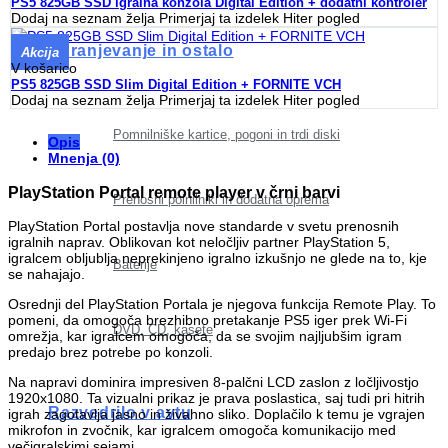
PS5 825GB SSD igralna konzola Digital Edition + dodatni kontroler
Dodaj na seznam želja
Primerjaj ta izdelek
Hiter pogled
Shranjevanje in ostalo
Akcija
V košarico
PS5 825GB SSD Slim Digital Edition + FORNITE VCH
Dodaj na seznam želja
Primerjaj ta izdelek
Hiter pogled
Pomnilniške kartice, pogoni in trdi diski
Opis
Mnenja (0)
PlayStation Portal remote player v črni barvi
Prenosni polnilniki in dodatna oprema
PlayStation Portal postavlja nove standarde v svetu prenosnih
igralnih naprav. Oblikovan kot neločljiv partner PlayStation 5,
igralcem obljublja neprekinjeno igralno izkušnjo ne glede na to, kje
Baterije
se nahajajo.
Osrednji del PlayStation Portala je njegova funkcija Remote Play. To
pomeni, da omogoča brezhibno pretakanje PS5 iger prek Wi-Fi
DVD, CD, kasete
omrežja, kar igralcem omogoča, da se svojim najljubšim igram
predajo brez potrebe po konzoli.
Na napravi dominira impresiven 8-palčni LCD zaslon z ločljivostjo
1920x1080. Ta vizualni prikaz je prava poslastica, saj tudi pri hitrih
Razvedrilo v avtu
igrah zagotavlja jasno in živahno sliko. Doplačilo k temu je vgrajen
mikrofon in zvočnik, kar igralcem omogoča komunikacijo med
večigralskimi sejami.