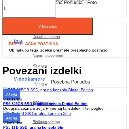
Posebna Ponudba - Foto
PS4 igre
Objektivi
V košarico
Dodatna oprema
Igre
BREZPLAČNA POŠTNINA
Ob nakupu tega izdelka prejmete brezplačno poštnino.
Najem fotoopreme
PS5 igre
Povezani izdelki
Videokamere
Posebna Ponudba
PS4 igre
Akcija
V košarico
PS3 igre
Videokamere
PS5 825GB SSD igralna konzola Digital Edition
Dodaj na seznam želja
Primerjaj ta izdelek
Hiter pogled
Akcija
PS2 igre
Dodatna oprema
V košarico
PS5 1TB SSD igralna konzola Slim