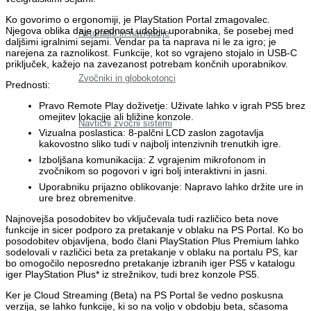
Ko govorimo o ergonomiji, je PlayStation Portal zmagovalec.
Njegova oblika daje prednost udobju uporabnika, še posebej med
Avtoradio in navigacije
daljšimi igralnimi sejami. Vendar pa ta naprava ni le za igro; je
narejena za raznolikost. Funkcije, kot so vgrajeno stojalo in USB-C
priključek, kažejo na zavezanost potrebam končnih uporabnikov.
Zvočniki in globokotonci
Prednosti:
Pravo Remote Play doživetje: Uživate lahko v igrah PS5 brez
omejitev lokacije ali bližine konzole.
Navtični zvočni sistemi
Vizualna poslastica: 8-palčni LCD zaslon zagotavlja
kakovostno sliko tudi v najbolj intenzivnih trenutkih igre.
Izboljšana komunikacija: Z vgrajenim mikrofonom in
zvočnikom so pogovori v igri bolj interaktivni in jasni.
Uporabniku prijazno oblikovanje: Napravo lahko držite ure in
ure brez obremenitve.
Najnovejša posodobitev bo vključevala tudi različico beta nove
funkcije in sicer podporo za pretakanje v oblaku na PS Portal. Ko bo
posodobitev objavljena, bodo člani PlayStation Plus Premium lahko
sodelovali v različici beta za pretakanje v oblaku na portalu PS, kar
bo omogočilo neposredno pretakanje izbranih iger PS5 v katalogu
iger PlayStation Plus* iz strežnikov, tudi brez konzole PS5.
Ker je Cloud Streaming (Beta) na PS Portal še vedno poskusna
verzija, se lahko funkcije, ki so na voljo v obdobju beta, sčasoma