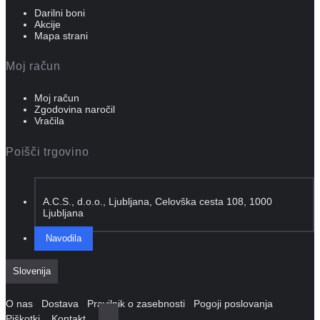
Darilni boni
Akcije
Mapa strani
Moj račun
Moj račun
Zgodovina naročil
Vračila
Poišči trgovino
A.C.S., d.o.o., Ljubljana, Celovška cesta 108, 1000
Ljubljana
Navodila
Slovenija
O nas
Dostava
Pravilnik o zasebnosti
Pogoji poslovanja
Piškotki
Kontakt