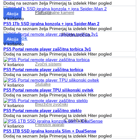
Dodaj na seznam želja
Primerjaj ta izdelek
Hiter pogled
PSP igre
Profesionalne kamere
Akcija
V košarico
PS5 1Tb SSD igralna konzola + igra Spider-Man 2
Dodaj na seznam želja
Primerjaj ta izdelek
Hiter pogled
Prednaročila
Zvok
Akcija
V košarico
PS5 Portal remote player zaščitna torbica 3v1
Dodaj na seznam želja
Primerjaj ta izdelek
Hiter pogled
Zvočni sistemi
V košarico
PS5 Portal remote player zaščitna torbica
Dodaj na seznam želja
Primerjaj ta izdelek
Hiter pogled
Slušalke
V košarico
PS5 Portal remote player TPU silikonski ovitek
Dodaj na seznam želja
Primerjaj ta izdelek
Hiter pogled
Brezžični zvočniki
V košarico
PS5 Portal remote player zaščitno steklo
Dodaj na seznam želja
Primerjaj ta izdelek
Hiter pogled
Cashback
Prenosni aparati
V košarico
PS5 1TB SSD igralna konzola Slim + DualSense
Dodaj na seznam želja
Primerjaj ta izdelek
Hiter pogled