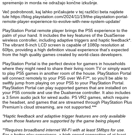
spremenijo in morda ne odražajo končne izkušnje.
Več podrobnosti, kaj lahko pričakujete v tej različici beta najdete
tule https://blog.playstation.com/2024/11/19/the-playstation-portal-
remote-player-experience-to-evolve-with-new-system-update/
PlayStation Portal remote player brings the PS5 experience to the
palm of your hand. It includes the key features of the DualSense
wireless controller, including adaptive triggers and haptic feedback*.
The vibrant 8-inch LCD screen is capable of 1080p resolution at
60fps, providing a high definition visual experience that’s expected
from the high quality games created by world-class developers.
PlayStation Portal is the perfect device for gamers in households
where they might need to share their living room TV or simply want
to play PS5 games in another room of the house. PlayStation Portal
will connect remotely to your PS5 over Wi-Fi**, so you’ll be able to
swiftly jump from playing on your PS5 to your PlayStation Portal.
PlayStation Portal can play supported games that are installed on
your PS5 console and use the Dualsense controller. It also includes
a 3.5mm audio jack for wired audio. PS VR2 games, which require
the headset, and games that are streamed through PlayStation Plus
Premium’s cloud streaming, are not supported.***
*Haptic feedback and adaptive trigger features are only available
when those features are supported by the game being played.
**Requires broadband internet Wi-Fi with at least 5Mbps for use.
For a better play experience, a high-speed connection of at least