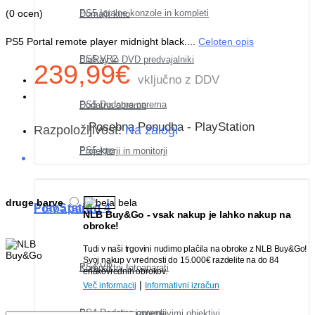
Vaša
PS5 Igralne konzole in kompleti
(
0 ocen
)
Domači kino
PS5 Portal remote player midnight black....
Celoten opis
košarica
PS5 VR2
BluRay in DVD predvajalniki
239,99€
vključno z DDV
PS5 Dodatna oprema
Dodatna oprema
je
Posebna Ponudba - PlayStation
Razpoložljivost:
Na zalogi
PS5 igre
Projektorji in monitorji
prazna!
druge barve
bela
PlayStation 4
Fotoaparati
NLB Buy&Go - vsak nakup je lahko nakup na
obroke!
Tudi v naši trgovini nudimo plačila na obroke z NLB Buy&Go!
Svoj nakup v vrednosti do 15.000€ razdelite na do 84
PS4 VR
Kompaktni fotoaparati
enakovrednih obrokov.
|
Več informacij
Informativni izračun
PS4 Dodatna oprema
Fotoaparati z izmenljivimi objektivi