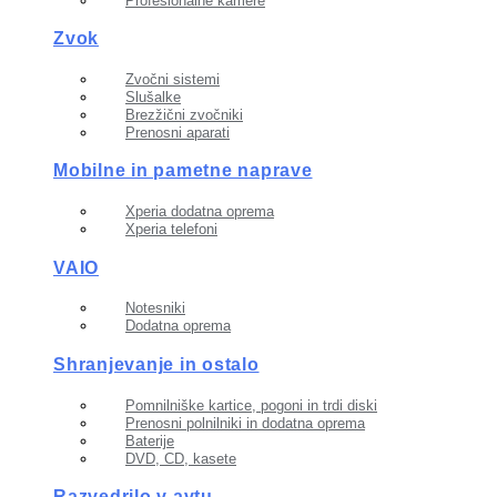
Profesionalne kamere
Zvok
Zvočni sistemi
Slušalke
Brezžični zvočniki
Prenosni aparati
Mobilne in pametne naprave
Xperia dodatna oprema
Xperia telefoni
VAIO
Notesniki
Dodatna oprema
Shranjevanje in ostalo
Pomnilniške kartice, pogoni in trdi diski
Prenosni polnilniki in dodatna oprema
Baterije
DVD, CD, kasete
Razvedrilo v avtu