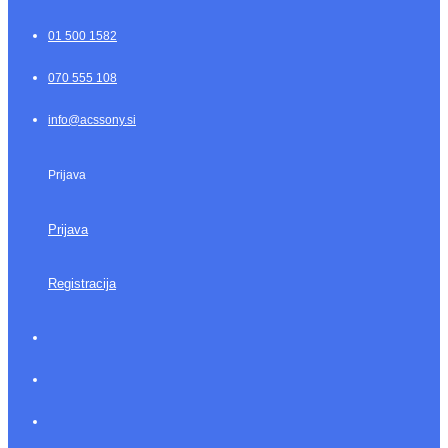
01 500 1582
070 555 108
info@acssony.si
Prijava
Prijava
Registracija