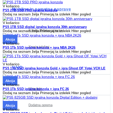
V košarico
Mobilne in pametne naprave
PS5 2TB SSD PRO igralna konzola
Dodaj na seznam želja
Primerjaj ta izdelek
Hiter pogled
V košarico
PS5 1TB SSD digital igralna konzola 30th anniversary
Xperia dodatna oprema
Dodaj na seznam želja
Primerjaj ta izdelek
Hiter pogled
Akcija
V košarico
Xperia telefoni
PS5 1Tb SSD igralna konzola + igra NBA 2K26
Dodaj na seznam želja
Primerjaj ta izdelek
Hiter pogled
V košarico
VAIO
PS5 1Tb SSD igralna konzola Gold + igra Ghost OF Yotei VCH LE
Dodaj na seznam želja
Primerjaj ta izdelek
Hiter pogled
Akcija
V košarico
Notesniki
PS5 1Tb SSD igralna konzola + igra FC 26
Dodaj na seznam želja
Primerjaj ta izdelek
Hiter pogled
Dodatna oprema
Akcija
V košarico