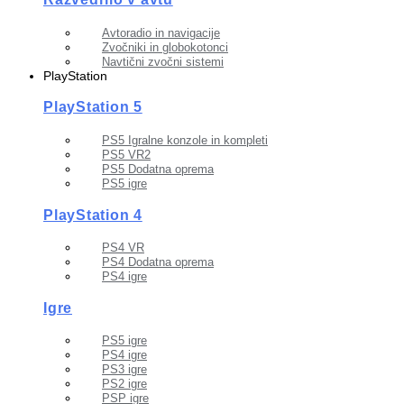
Avtoradio in navigacije
Zvočniki in globokotonci
Navtični zvočni sistemi
PlayStation
PlayStation 5
PS5 Igralne konzole in kompleti
PS5 VR2
PS5 Dodatna oprema
PS5 igre
PlayStation 4
PS4 VR
PS4 Dodatna oprema
PS4 igre
Igre
PS5 igre
PS4 igre
PS3 igre
PS2 igre
PSP igre