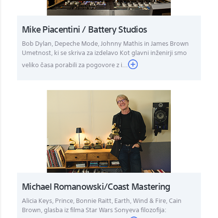
Mike Piacentini / Battery Studios
Bob Dylan, Depeche Mode, Johnny Mathis in James Brown
Umetnost, ki se skriva za izdelavo Kot glavni inženirji smo
veliko časa porabili za pogovore z i...
Michael Romanowski/Coast Mastering
Alicia Keys, Prince, Bonnie Raitt, Earth, Wind & Fire, Cain
Brown, glasba iz filma Star Wars Sonyeva filozofija: