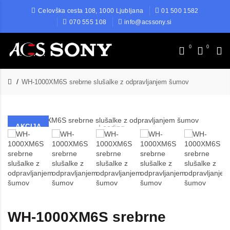
Celovška cesta 108, 1000 Ljubljana
01 500 1582
070 555 108
info@acssony.si
0
0
WH-1000XM6S srebrne slušalke z odpravljanjem šumov
AKCIJA
Loading...
WH-1000XM6S srebrne