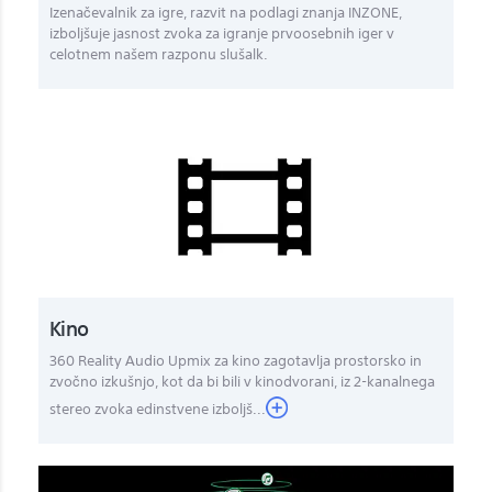
Izenačevalnik za igre, razvit na podlagi znanja INZONE,
izboljšuje jasnost zvoka za igranje prvoosebnih iger v
celotnem našem razponu slušalk.
Kino
360 Reality Audio Upmix za kino zagotavlja prostorsko in
zvočno izkušnjo, kot da bi bili v kinodvorani, iz 2-kanalnega
stereo zvoka edinstvene izboljš...