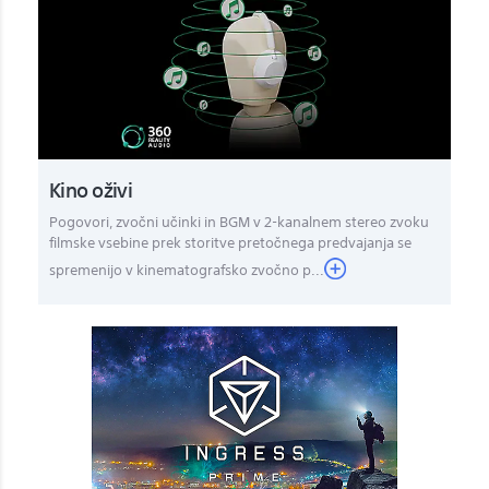
Kino oživi
Pogovori, zvočni učinki in BGM v 2-kanalnem stereo zvoku
filmske vsebine prek storitve pretočnega predvajanja se
spremenijo v kinematografsko zvočno p...