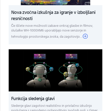
Nova zvočna izkušnja za igranje v izboljšani
resničnosti
Če iščete nove možnosti zabave onkraj glasbe in filmov,
slušalke WH-1000XM6 uporabljajo nove senzorje in
tehnologijo prostorskega zvoka, da zagotovijo...
Funkcija sledenja glavi
Sledenje glavi zagotovi realistično in privlačno izkušnjo
poslušanja s samodejno prilagoditvijo zvočnih polj, s čimer