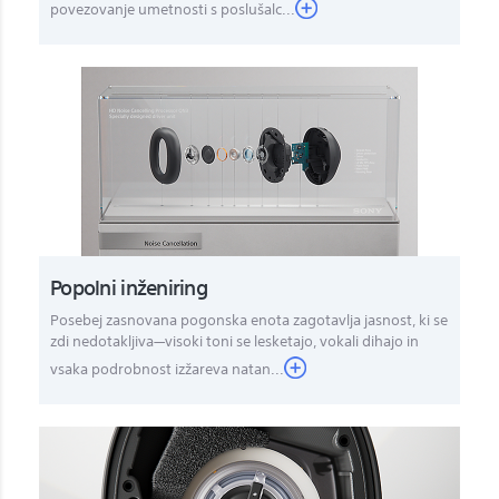
povezovanje umetnosti s poslušalc...
Popolni inženiring
Posebej zasnovana pogonska enota zagotavlja jasnost, ki se
zdi nedotakljiva—visoki toni se lesketajo, vokali dihajo in
vsaka podrobnost izžareva natan...