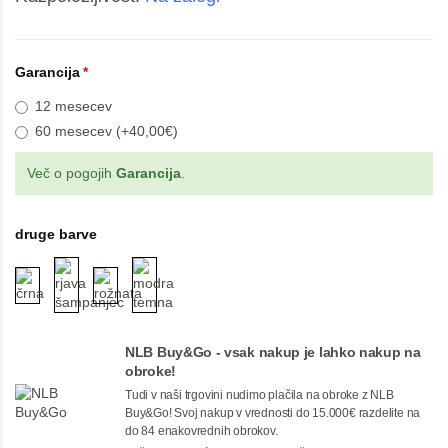
Garancija
12 mesecev
60 mesecev (+40,00€)
Več o pogojih
Garancija
.
druge barve
NLB Buy&Go - vsak nakup je lahko nakup na
obroke!
Tudi v naši trgovini nudimo plačila na obroke z NLB
Buy&Go! Svoj nakup v vrednosti do 15.000€ razdelite na
do 84 enakovrednih obrokov.