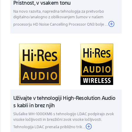
Pristnost, v vsakem tonu
Na novo razvita, napredna tehnologija za pretvorbo
digitalno/analogno z oblikovanjem šumov v našem
procesorju HD Noise Cancelling Processor QN3 bolje ...
Uživajte v tehnologiji High-Resolution Audio
s kabli in brez njih
Slušalke WH-1000XM6 s tehnologijo LDAC podpirajo zvok
visoke ločljivosti in brezžični zvok visoke ločljivosti.
Tehnologija LDAC prenaša približno trik...