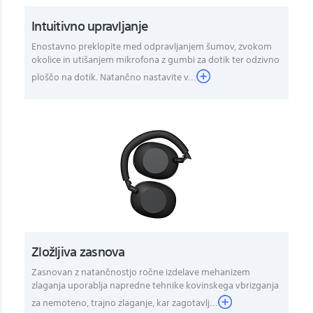
Intuitivno upravljanje
Enostavno preklopite med odpravljanjem šumov, zvokom
okolice in utišanjem mikrofona z gumbi za dotik ter odzivno
ploščo na dotik. Natančno nastavite v...
Zložljiva zasnova
Zasnovan z natančnostjo ročne izdelave mehanizem
zlaganja uporablja napredne tehnike kovinskega vbrizganja
za nemoteno, trajno zlaganje, kar zagotavlj...