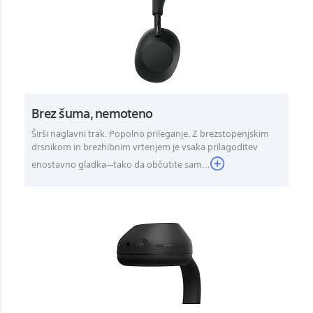
Brez šuma, nemoteno
Širši naglavni trak. Popolno prileganje. Z brezstopenjskim
drsnikom in brezhibnim vrtenjem je vsaka prilagoditev
enostavno gladka—tako da občutite sam...