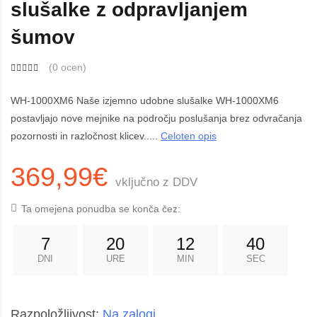
slušalke z odpravljanjem
šumov
(
0 ocen
)
WH-1000XM6 Naše izjemno udobne slušalke WH-1000XM6
postavljajo nove mejnike na področju poslušanja brez odvračanja
pozornosti in razločnost klicev.....
Celoten opis
369,99€
vključno z DDV
Ta omejena ponudba se konča čez:
7
20
12
39
DNI
URE
MIN
SEC
Razpoložljivost:
Na zalogi