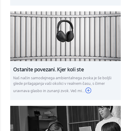
Ostanite povezani. Kjer koli ste
Naš način samodejnega ambientalnega zvoka je še boljši
glede prilagajanja vaši okolici v realnem času, s čimer
uravnava glasbo in zunanji zvok. Več mi...