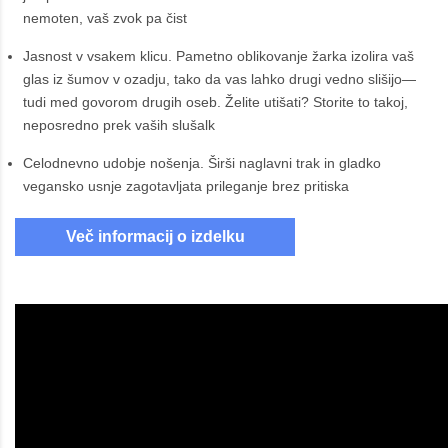
nemoten, vaš zvok pa čist
Jasnost v vsakem klicu. Pametno oblikovanje žarka izolira vaš
glas iz šumov v ozadju, tako da vas lahko drugi vedno slišijo—
tudi med govorom drugih oseb. Želite utišati? Storite to takoj,
neposredno prek vaših slušalk
Celodnevno udobje nošenja. Širši naglavni trak in gladko
vegansko usnje zagotavljata prileganje brez pritiska
Več informacij o izdelku