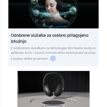
Odobrene slušalke za osebno prilagojeno
izkušnjo
Z odobrenimi slušalkami za tehnologijo 360 Reality Audio in
aplikacijo Sony | Sound Connect lahko optimizirate izkušnjo
z analizo oblike posamezn...