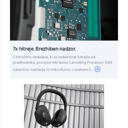
7x hitreje. Brezhiben nadzor.
S hitrostmi obdelave, ki so sedemkrat hitrejše od
predhodnika, procesor HD Noise Cancelling Processor QN3
natančno nastavlja 12 mikrofonov v realnem č...