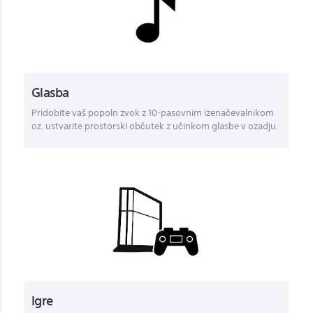
Glasba
Pridobite vaš popoln zvok z 10-pasovnim izenačevalnikom
oz. ustvarite prostorski občutek z učinkom glasbe v ozadju.
Igre