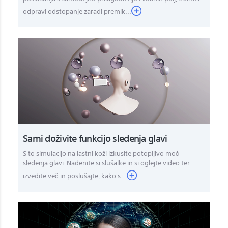
odpravi odstopanje zaradi premik...
Sami doživite funkcijo sledenja glavi
S to simulacijo na lastni koži izkusite potopljivo moč
sledenja glavi. Nadenite si slušalke in si oglejte video ter
izvedite več in poslušajte, kako s...