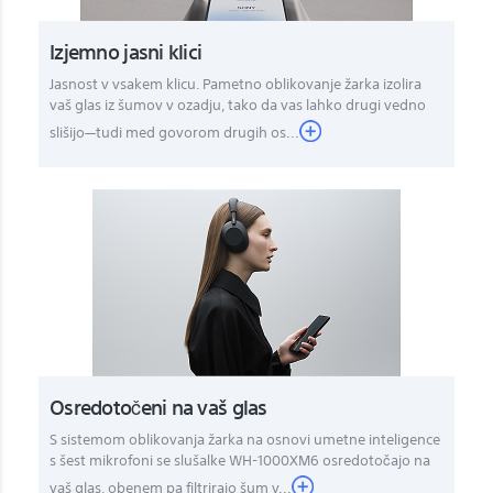
Izjemno jasni klici
Jasnost v vsakem klicu. Pametno oblikovanje žarka izolira
vaš glas iz šumov v ozadju, tako da vas lahko drugi vedno
slišijo—tudi med govorom drugih os...
Osredotočeni na vaš glas
S sistemom oblikovanja žarka na osnovi umetne inteligence
s šest mikrofoni se slušalke WH-1000XM6 osredotočajo na
vaš glas, obenem pa filtrirajo šum v...