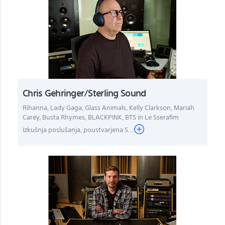
Chris Gehringer/Sterling Sound
Rihanna, Lady Gaga, Glass Animals, Kelly Clarkson, Mariah
Carey, Busta Rhymes, BLACKPINK, BTS in Le Sserafim
Izkušnja poslušanja, poustvarjena S...