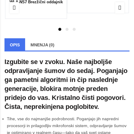
WLA-NS7 Brezžični oddajnik
OPIS
MNENJA (0)
Izgubite se v zvoku. Naše najboljše
odpravljanje šumov do sedaj. Poganjajo
ga pametni algoritmi in čip naslednje
generacije, blokira motnje preden
pridejo do vas. Kristalno čisti pogovori.
Čista, neprekinjena poglobitev.
Tihe, vse do najmanjše podrobnosti. Poganjajo jih napredni
procesorji in prilagodljiv mikrofonski sistem, odpravljanje šumov
je optimirano v realnem času—tako da vaš svet ostane