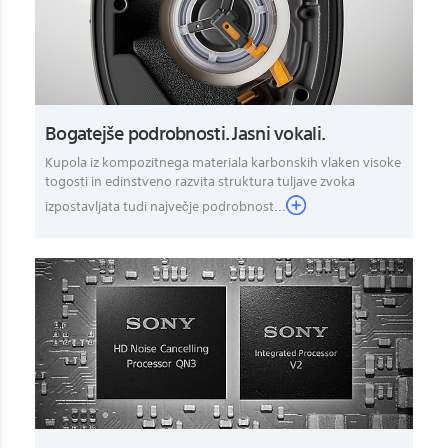
Bogatejše podrobnosti. Jasni vokali.
Kupola iz kompozitnega materiala karbonskih vlaken visoke
togosti in edinstveno razvita struktura tuljave zvoka
izpostavljata tudi največje podrobnost...