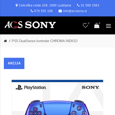
Celovška cesta 108, 1000 Ljubljana
01 500 1582
070 555 108
info@acssony.si
0
0
PS5 DualSense kontroler CHROMA INDIGO
AKCIJA