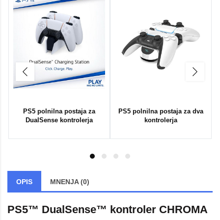
l
PS5 polnilna postaja za
PS5 polnilna postaja za dva
DualSense kontrolerja
kontrolerja
OPIS
MNENJA (0)
PS5™ DualSense™ kontroler CHROMA