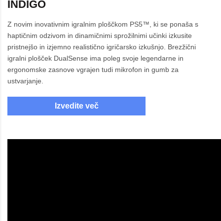
INDIGO
Z novim inovativnim igralnim ploščkom PS5™, ki se ponaša s
haptičnim odzivom in dinamičnimi sprožilnimi učinki izkusite
pristnejšo in izjemno realistično igričarsko izkušnjo. Brezžični
igralni plošček DualSense ima poleg svoje legendarne in
ergonomske zasnove vgrajen tudi mikrofon in gumb za
ustvarjanje.
Izvedite več