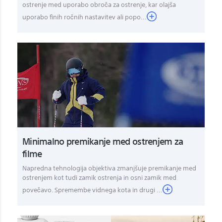
ostrenje med uporabo obroča za ostrenje, kar olajša
uporabo finih ročnih nastavitev ali popo...
Minimalno premikanje med ostrenjem za
filme
Napredna tehnologija objektiva zmanjšuje premikanje med
ostrenjem kot tudi zamik ostrenja in osni zamik med
povečavo. Spremembe vidnega kota in drugi ...