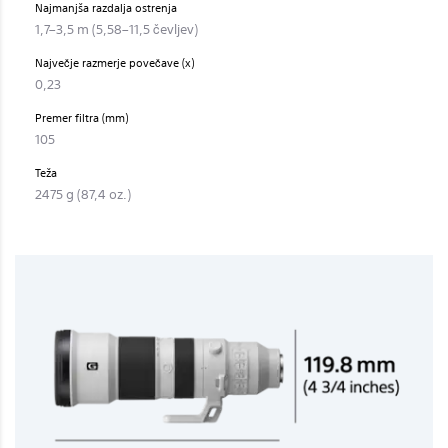
Najmanjša razdalja ostrenja
1,7–3,5 m (5,58–11,5 čevljev)
Največje razmerje povečave (x)
0,23
Premer filtra (mm)
105
Teža
2475 g (87,4 oz.)