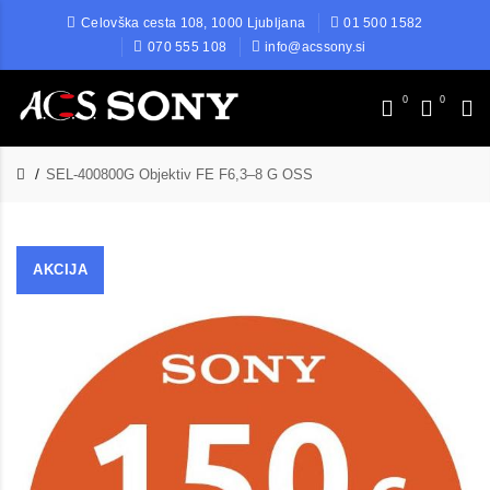
Celovška cesta 108, 1000 Ljubljana
01 500 1582
070 555 108
info@acssony.si
0
0
SEL-400800G Objektiv FE F6,3–8 G OSS
AKCIJA