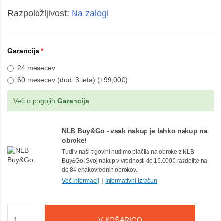
Razpoložljivost:
Na zalogi
Garancija
24 mesecev
60 mesecev (dod. 3 leta) (+99,00€)
Več o pogojih
Garancija
.
NLB Buy&Go - vsak nakup je lahko nakup na
obroke!
Tudi v naši trgovini nudimo plačila na obroke z NLB
Buy&Go! Svoj nakup v vrednosti do 15.000€ razdelite na
do 84 enakovrednih obrokov.
|
Več informacij
Informativni izračun
V KOŠARICO