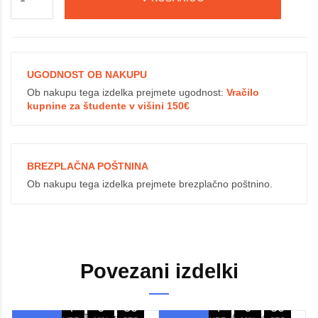
UGODNOST OB NAKUPU
Ob nakupu tega izdelka prejmete ugodnost:
Vračilo
kupnine za študente v višini 150€
BREZPLAČNA POŠTNINA
Ob nakupu tega izdelka prejmete brezplačno poštnino.
Povezani izdelki
141
4
6
29
141
4
6
29