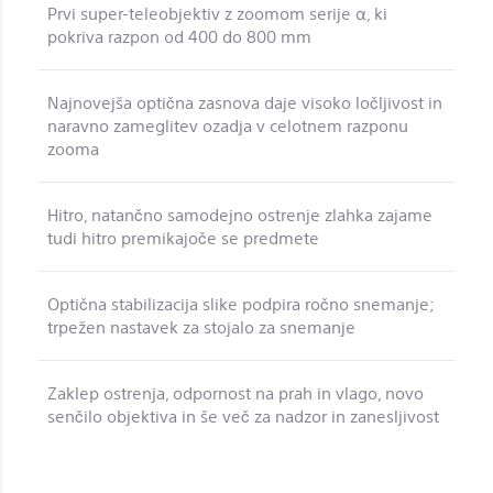
Prvi super-teleobjektiv z zoomom serije α, ki
pokriva razpon od 400 do 800 mm
Najnovejša optična zasnova daje visoko ločljivost in
naravno zameglitev ozadja v celotnem razponu
zooma
Hitro, natančno samodejno ostrenje zlahka zajame
tudi hitro premikajoče se predmete
Optična stabilizacija slike podpira ročno snemanje;
trpežen nastavek za stojalo za snemanje
Zaklep ostrenja, odpornost na prah in vlago, novo
senčilo objektiva in še več za nadzor in zanesljivost