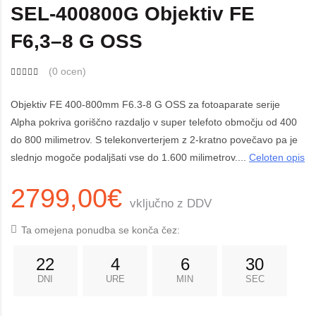
SEL-400800G Objektiv FE
F6,3–8 G OSS
(
0 ocen
)
Objektiv FE 400-800mm F6.3-8 G OSS za fotoaparate serije
Alpha pokriva goriščno razdaljo v super telefoto območju od 400
do 800 milimetrov. S telekonverterjem z 2-kratno povečavo pa je
slednjo mogoče podaljšati vse do 1.600 milimetrov....
Celoten opis
2799,00€
vključno z DDV
Ta omejena ponudba se konča čez:
22
4
6
29
DNI
URE
MIN
SEC