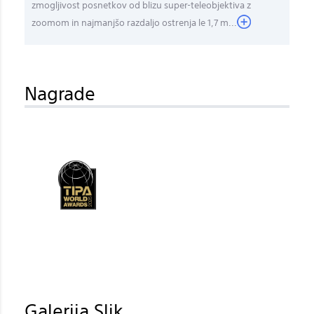
zmogljivost posnetkov od blizu super-teleobjektiva z
zoomom in najmanjšo razdaljo ostrenja le 1,7 m...
Nagrade
Galerija Slik