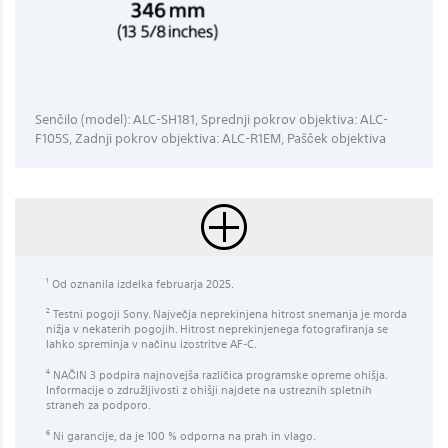
Senčilo (model): ALC-SH181, Sprednji pokrov objektiva: ALC-
F105S, Zadnji pokrov objektiva: ALC-R1EM, Pašček objektiva
Od oznanila izdelka februarja 2025.
1
Testni pogoji Sony. Največja neprekinjena hitrost snemanja je morda
2
nižja v nekaterih pogojih. Hitrost neprekinjenega fotografiranja se
lahko spreminja v načinu izostritve AF-C.
NAČIN 3 podpira najnovejša različica programske opreme ohišja.
4
Informacije o združljivosti z ohišji najdete na ustreznih spletnih
straneh za podporo.
Ni garancije, da je 100 % odporna na prah in vlago.
6