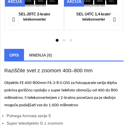
DNI
URE
MIN
SEC
DNI
URE
MIN
SEC
AKCIJA
AKCIJA
SEL-20TC 2-kratni
SEL-14TC 1,4-kratni
telekonverter
telekonverter
OPIS
MNENJA (0)
Raziščite svet z zoomom 400–800 mm
Objektiv FE 400-800mm F6.3-8 G OSS za fotoaparate serije Alpha
pokriva goriščno razdaljo v super telefoto območju od 400 do 800
milimetrov. S telekonverterjem z 2-kratno povečavo pa je slednjo
mogoče podaljšati vse do 1.600 milimetrov
Polnega formata serije E
Super teleobjektiv G z zoomom