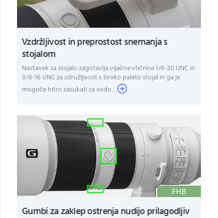
Vzdržljivost in preprostost snemanja s
stojalom
Nastavek za stojalo zagotavlja vijačne vtičnice 1/4-20 UNC in
3/8-16 UNC za združljivost s široko paleto stojal in ga je
mogoče hitro zasukati za vodo...
Gumbi za zaklep ostrenja nudijo prilagodljiv