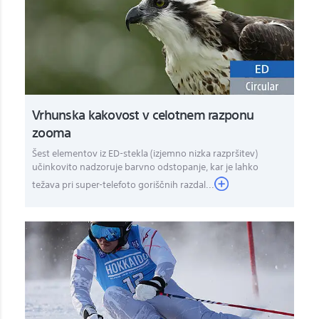
Vrhunska kakovost v celotnem razponu
zooma
Šest elementov iz ED-stekla (izjemno nizka razpršitev)
učinkovito nadzoruje barvno odstopanje, kar je lahko
težava pri super-telefoto goriščnih razdal...