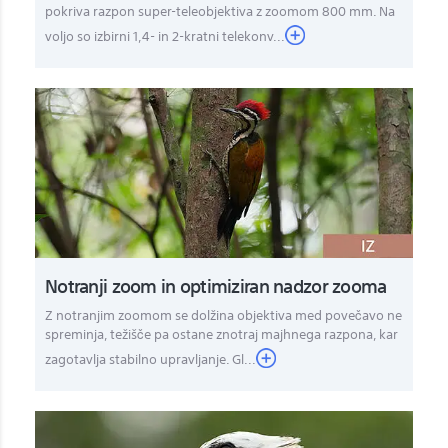
pokriva razpon super-teleobjektiva z zoomom 800 mm. Na
voljo so izbirni 1,4- in 2-kratni telekonv
...
Notranji zoom in optimiziran nadzor zooma
Z notranjim zoomom se dolžina objektiva med povečavo ne
spreminja, težišče pa ostane znotraj majhnega razpona, kar
zagotavlja stabilno upravljanje. Gl...