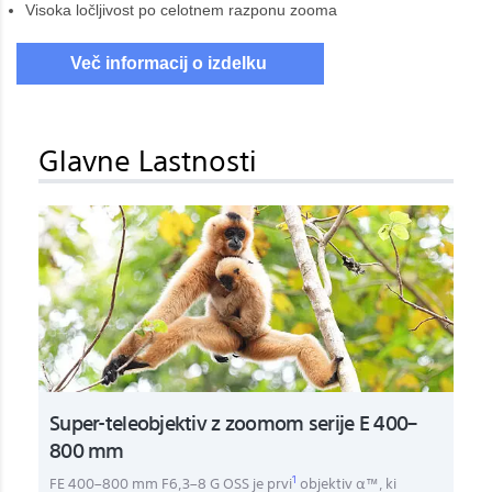
Visoka ločljivost po celotnem razponu zooma
Več informacij o izdelku
Glavne Lastnosti
Super-teleobjektiv z zoomom serije E 400–
800 mm
1
FE 400–800 mm F6,3–8 G OSS je prvi
objektiv α™, ki