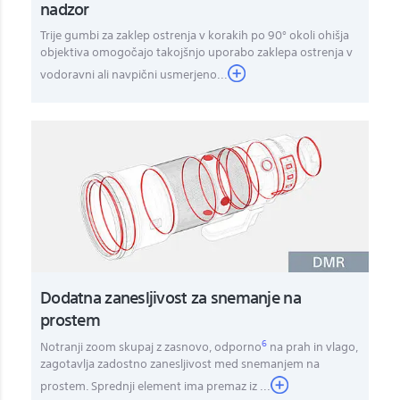
nadzor
Trije gumbi za zaklep ostrenja v korakih po 90° okoli ohišja
objektiva omogočajo takojšnjo uporabo zaklepa ostrenja v
vodoravni ali navpični usmerjeno...
Dodatna zanesljivost za snemanje na
prostem
6
Notranji zoom skupaj z zasnovo, odporno
na prah in vlago,
zagotavlja zadostno zanesljivost med snemanjem na
prostem. Sprednji element ima premaz iz
...