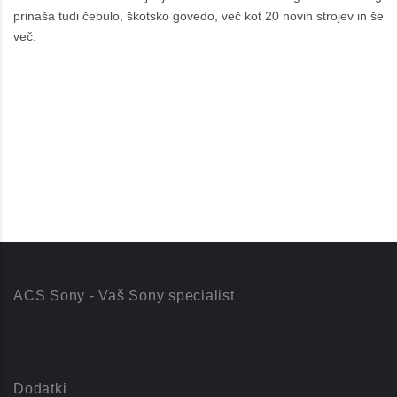
prinaša tudi čebulo, škotsko govedo, več kot 20 novih strojev in še
več.
ACS Sony - Vaš Sony specialist
Dodatki