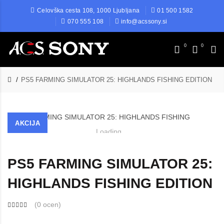
Celovška cesta 108, 1000 Ljubljana
01 500 1582
070 555 108
info@acssony.si
0
0
PS5 FARMING SIMULATOR 25: HIGHLANDS FISHING EDITION
AKCIJA
Loading...
PS5 FARMING SIMULATOR 25:
HIGHLANDS FISHING EDITION
(
0 ocen
)