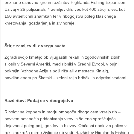
priznano osnovno igro in razširitev Highlands Fishing Expansion.
Uživaj v 26 poljščinah, 4 zemljevidih, več kot 400 strojih, več kot
150 avtentičnih znamkah ter v ribogojstvu poleg klasičnega
kmetovanja, gozdarjenja in živinoreje.
Štirje zemljevidi z vsega sveta
Zgradi svojo kmetijo ob vijugastih rekah in zgodovinskih žitnih
silosih v Severni Ameriki, med ribniki v Srednji Evropi, v bujni
pokrajini Vzhodne Azije s polji riža ali v mestecu Kinlaig,
navdihnjenem po Škotski – zeleni raj s hribčki in odprtimi vodami.
Razširitev: Podaj se v ribogojstvo
Ribolov na kopnem in morju omogoča ribogojcem vzrejo rib –
povsem nov način pridobivanja virov in še ena sproščujoča
dejavnost poleg polj, gozdov in hlevov. Občasni ribolov s palico v
roki zaokroža mirno življenje ob vodi. Razširitev Highlands Fishing