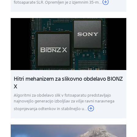
fotoaparate SLR. Opremljen je z izjemnim 35-m...
Hitri mehanizem za slikovno obdelavo BIONZ
X
Algoritmi za obdelavo slik v fotoaparatu predstavljajo
najnovejšo generacijo izboljšav za višje ravni naravnega
stopnjevanja odtenkov in stabilnejšo u...