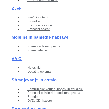
Profesionalne kamere
Zvok
Zvočni sistemi
Slušalke
Brezžični zvočniki
Prenosni aparati
Mobilne in pametne naprave
Xperia dodatna oprema
Xperia telefoni
VAIO
Notesniki
Dodatna oprema
Shranjevanje in ostalo
Pomnilniške kartice, pogoni in trdi diski
Prenosni polnilniki in dodatna oprema
Baterije
DVD, CD, kasete
Razvedrilo v avtu