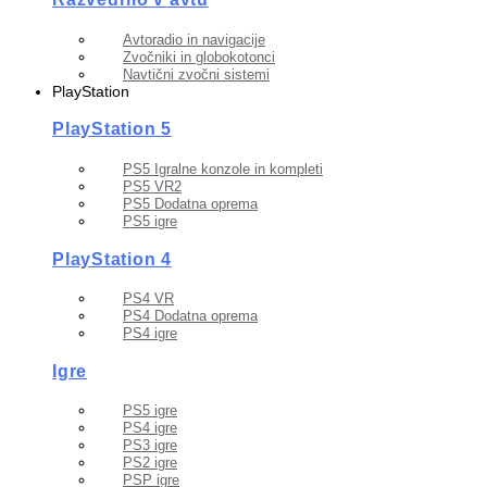
Avtoradio in navigacije
Zvočniki in globokotonci
Navtični zvočni sistemi
PlayStation
PlayStation 5
PS5 Igralne konzole in kompleti
PS5 VR2
PS5 Dodatna oprema
PS5 igre
PlayStation 4
PS4 VR
PS4 Dodatna oprema
PS4 igre
Igre
PS5 igre
PS4 igre
PS3 igre
PS2 igre
PSP igre