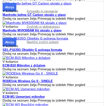
Akcija
V košarico
Avtoradio in navigacije
Manfrotto befree GT Carbon stojalo z glavo
Dodaj na seznam želja
Primerjaj ta izdelek
Hiter pogled
V košarico
Zvočniki in globokotonci
Manfrotto MVK500AM Kit stojalo z glavo
Dodaj na seznam želja
Primerjaj ta izdelek
Hiter pogled
Navtični zvočni sistemi
Akcija
V košarico
SEL-P1635G Objektiv G polnega formata
Dodaj na seznam želja
Primerjaj ta izdelek
Hiter pogled
V košarico
ECM-B10 Mikrofon z držalom
Dodaj na seznam želja
Primerjaj ta izdelek
Hiter pogled
V košarico
RODElink Wireless Go II - SINGLE
Dodaj na seznam želja
Primerjaj ta izdelek
Hiter pogled
V košarico
ECM-M1 Usmerjeni mikrofon
Dodaj na seznam želja
Primerjaj ta izdelek
Hiter pogled