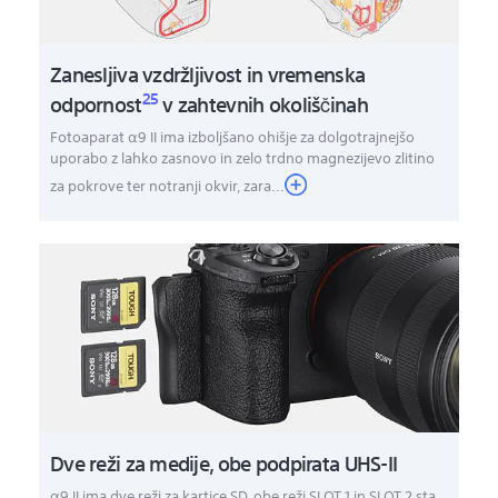
Zanesljiva vzdržljivost in vremenska
25
odpornost
v zahtevnih okoliščinah
Fotoaparat α9 II ima izboljšano ohišje za dolgotrajnejšo
uporabo z lahko zasnovo in zelo trdno magnezijevo zlitino
za pokrove ter notranji okvir, zara...
Dve reži za medije, obe podpirata UHS-II
α9 II ima dve reži za kartice SD, obe reži SLOT 1 in SLOT 2 sta