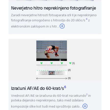
Neverjetno hitro neprekinjeno fotografiranje
Zaradi neverjetne hitrosti fotoaparata α9 II je neprekinjeno
4
fotografiranje omogočeno s hitrostjo do 20 sličic/s
z
elektronskim zaklopom in s hitr
...
6
Izračuni AF/AE do 60-krat/s
7
Vrednost AF/AE se izračuna do 60-krat na sekundo
in
poteka dejansko neprekinjeno, tako med izdelavo
kompozicije slike kot tudi med sprožitvijo zaklo
...