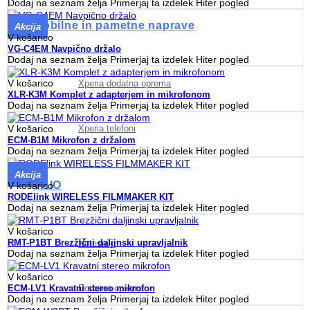
Dodaj na seznam želja
Primerjaj ta izdelek
Hiter pogled
Mobilne in pametne naprave
Akcija
V košarico
VG-C4EM Navpično držalo
Dodaj na seznam želja
Primerjaj ta izdelek
Hiter pogled
V košarico
Xperia dodatna oprema
XLR-K3M Komplet z adapterjem in mikrofonom
Dodaj na seznam želja
Primerjaj ta izdelek
Hiter pogled
Xperia telefoni
V košarico
ECM-B1M Mikrofon z držalom
Dodaj na seznam želja
Primerjaj ta izdelek
Hiter pogled
Akcija
VAIO
V košarico
RODElink WIRELESS FILMMAKER KIT
Dodaj na seznam želja
Primerjaj ta izdelek
Hiter pogled
V košarico
RMT-P1BT Brezžični daljinski upravljalnik
Notesniki
Dodaj na seznam želja
Primerjaj ta izdelek
Hiter pogled
V košarico
Dodatna oprema
ECM-LV1 Kravatni stereo mikrofon
Dodaj na seznam želja
Primerjaj ta izdelek
Hiter pogled