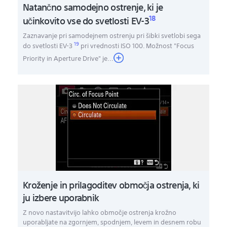
Natančno samodejno ostrenje, ki je
18
učinkovito vse do svetlosti EV-3
Zaznavanje pri samodejnem ostrenju pri šibki svetlobi sega
19
do svetlosti EV-3
pri vrednosti ISO 100. Možnost "Focus
Priority in Aperture Drive" je
...
Kroženje in prilagoditev območja ostrenja, ki
ju izbere uporabnik
Z novo nastavitvijo lahko območje ostrenja krožno
uporabljate na zgornjem, spodnjem, levem in desnem robu