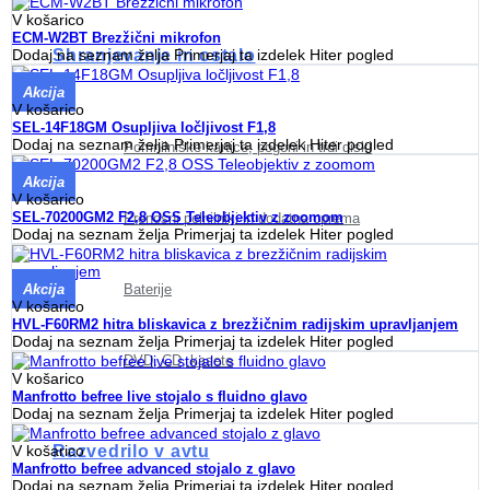
V košarico
ECM-W2BT Brezžični mikrofon
Dodaj na seznam želja
Primerjaj ta izdelek
Hiter pogled
Shranjevanje in ostalo
Akcija
V košarico
SEL-14F18GM Osupljiva ločljivost F1,8
Dodaj na seznam želja
Primerjaj ta izdelek
Hiter pogled
Pomnilniške kartice, pogoni in trdi diski
Akcija
V košarico
SEL-70200GM2 F2,8 OSS Teleobjektiv z zoomom
Prenosni polnilniki in dodatna oprema
Dodaj na seznam želja
Primerjaj ta izdelek
Hiter pogled
Baterije
Akcija
V košarico
HVL-F60RM2 hitra bliskavica z brezžičnim radijskim upravljanjem
Dodaj na seznam želja
Primerjaj ta izdelek
Hiter pogled
DVD, CD, kasete
V košarico
Manfrotto befree live stojalo s fluidno glavo
Dodaj na seznam želja
Primerjaj ta izdelek
Hiter pogled
Razvedrilo v avtu
V košarico
Manfrotto befree advanced stojalo z glavo
Dodaj na seznam želja
Primerjaj ta izdelek
Hiter pogled