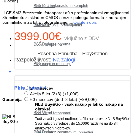
(
0 ocen
)
Vaša
PS5 Igralne konzole in kompleti
Domači kino
ILCE-9M2 Brezzrcalni fotoaparat α9 s profesionalnimi zmogljivostmi
35-milimetrski skladen CMOS-senzor polnega formata z notranjim
pomnilnikom za hitro fotografiranje....
Celoten opis
košarica
PS5 VR2
BluRay in DVD predvajalniki
3999,00€
vključno z DDV
PS5 Dodatna oprema
Dodatna oprema
je
Posebna Ponudba - PlayStation
Razpoložljivost:
Na zalogi
PS5 igre
Projektorji in monitorji
prazna!
PlayStation 4
Fotoaparati
24 mesecev
Akcija 5 let (2+3) (+1,00€)
Garancija
60 mesecev (dod. 3 leta) (+99,00€)
NLB Buy&Go - vsak nakup je lahko nakup na
obroke!
PS4 VR
Kompaktni fotoaparati
Tudi v naši trgovini nudimo plačila na obroke z NLB Buy&Go!
Svoj nakup v vrednosti do 15.000€ razdelite na do 84
enakovrednih obrokov.
PS4 Dodatna oprema
Fotoaparati z izmenljivimi objektivi