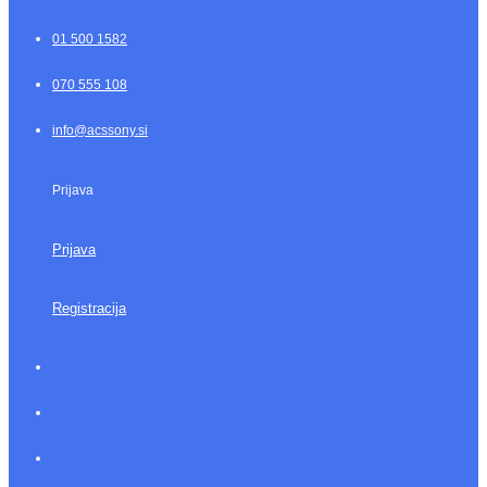
01 500 1582
070 555 108
info@acssony.si
Prijava
Prijava
Registracija