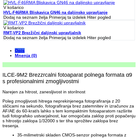
V košarico
HVL-F46RMA Bliskavica GN46 na daljinsko upravljanje
Dodaj na seznam želja
Primerjaj ta izdelek
Hiter pogled
V košarico
RMT-VP2 Brezžični daljinski upravljalnik
Dodaj na seznam želja
Primerjaj ta izdelek
Hiter pogled
Opis
Mnenja (0)
ILCE-9M2 Brezzrcalni fotoaparat polnega formata α9
s profesionalnimi zmogljivostmi
Narejen za hitrost, zanesljivost in storilnost
Poleg zmogljivosti hitrega neprekinjenega fotografiranja z 20
sličicami na sekundo, fotografiranja brez zatemnitev in izračunov za
AF/AE do 60-krat/s lahko s tem kompaktnim fotoaparatom razširite
tudi fotografsko ustvarjalnost, kar omogočata zaklop proti popačenju
s hitrostjo zaklopa 1/32000 s ter tiha sprožitev zaklopa brez
tresenja.
35-milimetrski skladen CMOS-senzor polnega formata z