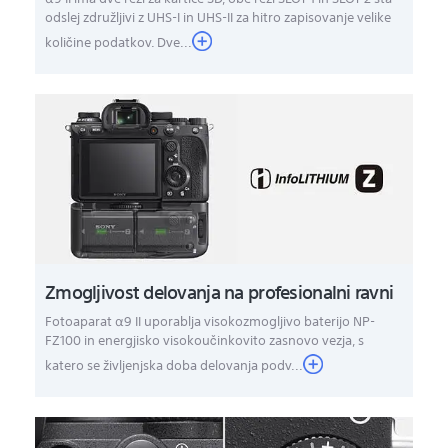
odslej združljivi z UHS-I in UHS-II za hitro zapisovanje velike
količine podatkov. Dve...
Zmogljivost delovanja na profesionalni ravni
Fotoaparat α9 II uporablja visokozmogljivo baterijo NP-
FZ100 in energjisko visokoučinkovito zasnovo vezja, s
katero se življenjska doba delovanja podv...