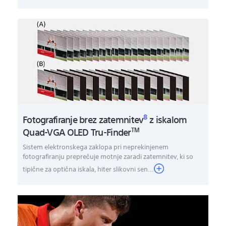
8
Fotografiranje brez zatemnitev
z iskalom
Quad-VGA OLED Tru-Finder
TM
Sistem elektronskega zaklopa pri neprekinjenem
fotografiranju preprečuje motnje zaradi zatemnitev, ki so
tipične za optična iskala, hiter slikovni sen...