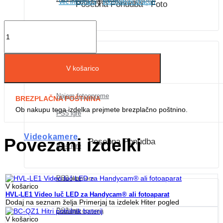
|
Več informacij
Informativni izračun
Posebna Ponudba - Foto
PS4 igre
Objektivi
Dodatna oprema
V košarico
Igre
Najem fotoopreme
BREZPLAČNA POŠTNINA
Ob nakupu tega izdelka prejmete brezplačno poštnino.
PS5 igre
Videokamere
Povezani izdelki
Posebna Ponudba
PS4 igre
PS3 igre
Videokamere
V košarico
HVL-LE1 Video luč LED za Handycam® ali fotoaparat
Dodaj na seznam želja
Primerjaj ta izdelek
Hiter pogled
PS2 igre
Dodatna oprema
V košarico