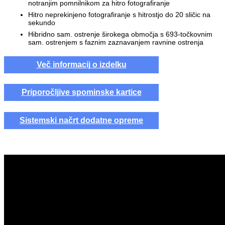
notranjim pomnilnikom za hitro fotografiranje
Hitro neprekinjeno fotografiranje s hitrostjo do 20 sličic na
sekundo
Hibridno sam. ostrenje širokega območja s 693-točkovnim
sam. ostrenjem s faznim zaznavanjem ravnine ostrenja
Več informacij o izdelku
Priporočljive spominske kartice
Sistemski načrt dodatne opreme