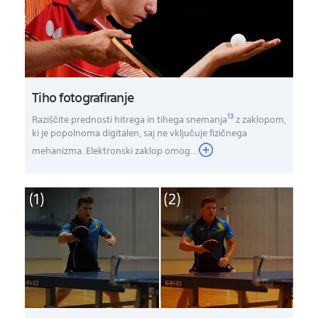
Tiho fotografiranje
13
Raziščite prednosti hitrega in tihega snemanja
z zaklopom,
ki je popolnoma digitalen, saj ne vključuje fizičnega
mehanizma. Elektronski zaklop omog
...