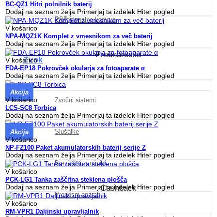
BC-QZ1 Hitri polnilnik baterij
Dodaj na seznam želja
Primerjaj ta izdelek
Hiter pogled
PSP igre
Profesionalne kamere
V košarico
NPA-MQZ1K Komplet z vmesnikom za več baterij
Dodaj na seznam želja
Primerjaj ta izdelek
Hiter pogled
Prednaročila
Zvok
V košarico
FDA-EP18 Pokrovček okularja za fotoaparate α
Dodaj na seznam želja
Primerjaj ta izdelek
Hiter pogled
Akcija
V košarico
Zvočni sistemi
LCS-SC8 Torbica
Dodaj na seznam želja
Primerjaj ta izdelek
Hiter pogled
Slušalke
Akcija
V košarico
NP-FZ100 Paket akumulatorskih baterij serije Z
Dodaj na seznam želja
Primerjaj ta izdelek
Hiter pogled
Brezžični zvočniki
V košarico
PCK-LG1 Tanka zaščitna steklena plošča
Dodaj na seznam želja
Primerjaj ta izdelek
Hiter pogled
Cashback
Prenosni aparati
V košarico
RM-VPR1 Daljinski upravljalnik