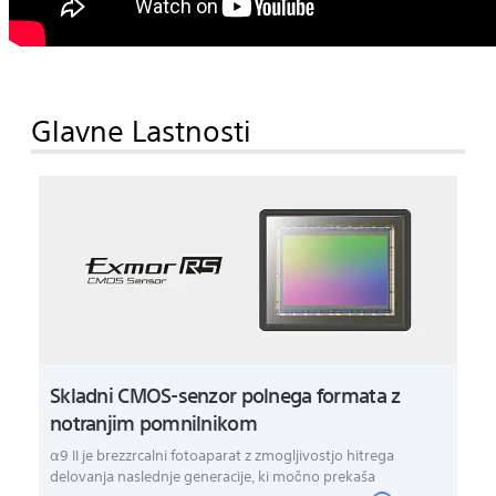
Glavne Lastnosti
Skladni CMOS-senzor polnega formata z
notranjim pomnilnikom
α9 II je brezzrcalni fotoaparat z zmogljivostjo hitrega
delovanja naslednje generacije, ki močno prekaša